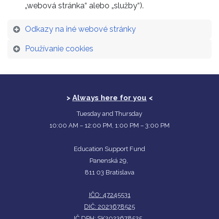
„webová stránka“ alebo „služby“).
Odkazy na iné webové stránky
Používanie cookies
>
Always here for you
<
Tuesday and Thursday
10:00 AM – 12:00 PM, 1:00 PM – 3:00 PM
Education Support Fund
Panenská 29,
811 03 Bratislava
IČO: 47245531
DIČ: 2023678525
IČ DPH: SK2023678525,