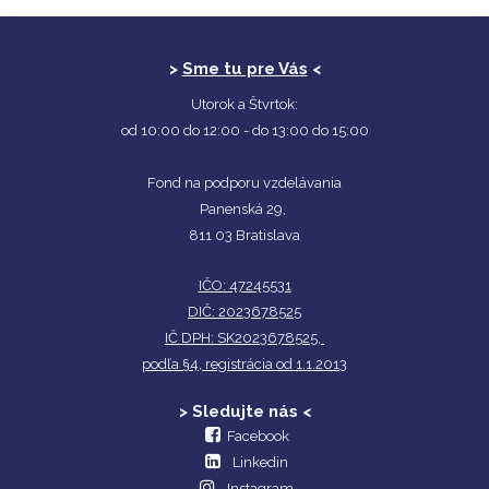
>
Sme tu pre Vás
<
Utorok a Štvrtok:
od 10:00 do 12:00 - do 13:00 do 15:00
Fond na podporu vzdelávania
Panenská 29,
811 03 Bratislava
IČO: 47245531
DIČ: 2023678525
IČ DPH: SK2023678525,
podľa §4, registrácia od 1.1.2013
> Sledujte nás <
Facebook
Linkedin
Instagram