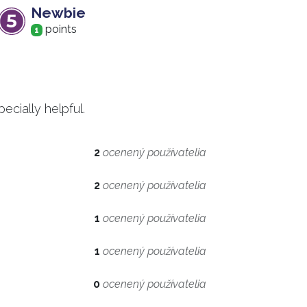
Newbie
point
s
1
cially helpful.
2
ocenený používatelia
2
ocenený používatelia
1
ocenený používatelia
1
ocenený používatelia
0
ocenený používatelia