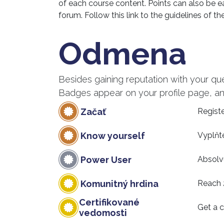
of each course content. Points can also be e
forum. Follow this link to the guidelines of th
Odmena
Besides gaining reputation with your qu
Badges appear on your profile page, an
Začať
Registe
Know yourself
Vyplňte
Power User
Absolvu
Komunitný hrdina
Reach 
Certifikované
Get a c
vedomosti