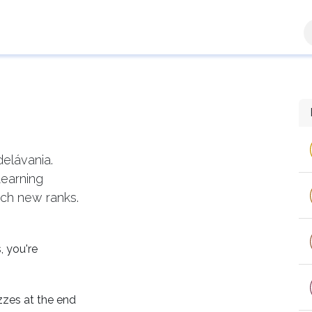
a zóna
Ručiteľ
Výsledky žiadostí
Kontaktujte n
elávania.
Learning
ach new ranks.
, you're
zzes at the end