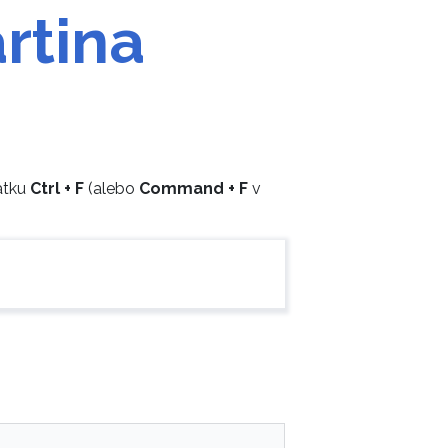
rtina
ratku
Ctrl + F
(alebo
Command + F
v